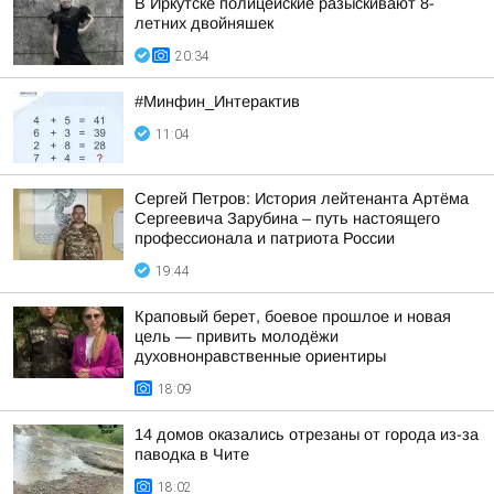
В Иркутске полицейские разыскивают 8-
летних двойняшек
20:34
#Минфин_Интерактив
11:04
Сергей Петров: История лейтенанта Артёма
Сергеевича Зарубина – путь настоящего
профессионала и патриота России
19:44
Краповый берет, боевое прошлое и новая
цель — привить молодёжи
духовнонравственные ориентиры
18:09
14 домов оказались отрезаны от города из-за
паводка в Чите
18:02