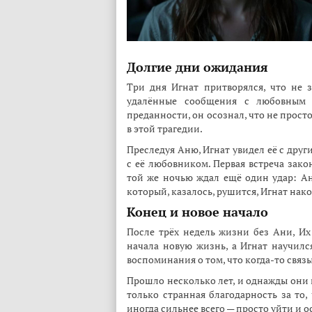
Долгие дни ожидания
Три дня Игнат притворялся, что не 
удалённые сообщения с любовным 
преданности, он осознал, что не просто
в этой трагедии.
Преследуя Аню, Игнат увидел её с дру
с её любовником. Первая встреча зако
той же ночью ждал ещё один удар: Ан
который, казалось, рушится, Игнат нак
Конец и новое начало
После трёх недель жизни без Ани, Их
начала новую жизнь, а Игнат научился
воспоминания о том, что когда-то связы
Прошло несколько лет, и однажды они 
только странная благодарность за то,
иногда сильнее всего — просто уйти и о