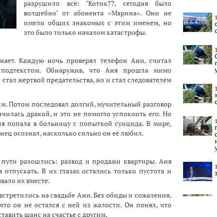
разрушило всё: "Котик??, сегодня было
волшебно" от абонента «Марина». Они не
имели общих знакомых с этим именем, но
это было только началом катастрофы.
знает. Каждую ночь проверял телефон Ани, считал
подтекстом. Обнаружив, что Аня прошла мимо
 стал жертвой предательства, но и стал следователем
гим. Потом последовал долгий, мучительный разговор
нчилась дракой, и это не помогло успокоить его. Но
я попала в больницу с попыткой суицида. В мире,
онец осознал, насколько сильно он её любил.
 пути разошлись: развод и продажи квартиры. Аня
 отпускать. В их глазах остались только пустота и
вало их вместе.
встретились на свадьбе Ани. Без обиды и сожаления,
 что он не остался с ней из жалости. Он понял, что
ставить шанс на счастье с другим.