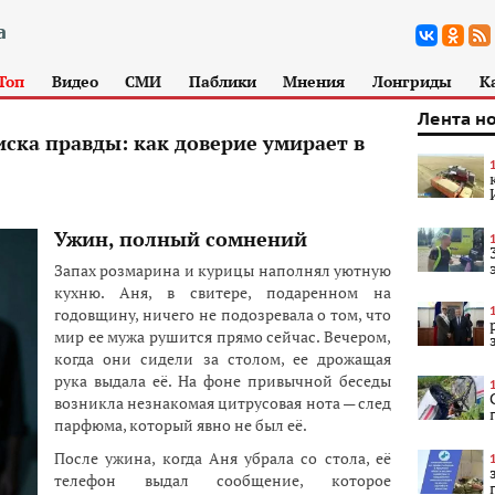
Топ
Видео
СМИ
Паблики
Мнения
Лонгриды
К
Лента н
иска правды: как доверие умирает в
Ужин, полный сомнений
Запах розмарина и курицы наполнял уютную
кухню. Аня, в свитере, подаренном на
годовщину, ничего не подозревала о том, что
мир ее мужа рушится прямо сейчас. Вечером,
когда они сидели за столом, ее дрожащая
рука выдала её. На фоне привычной беседы
возникла незнакомая цитрусовая нота — след
парфюма, который явно не был её.
После ужина, когда Аня убрала со стола, её
телефон выдал сообщение, которое