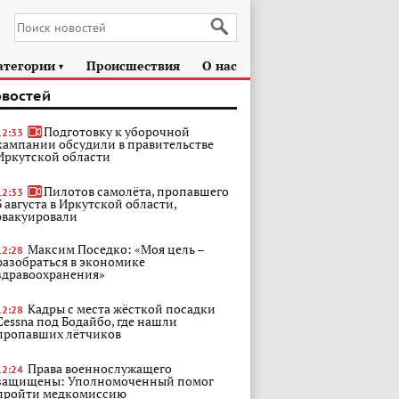
атегории
Происшествия
О нас
►
овостей
Подготовку к уборочной
12:33
кампании обсудили в правительстве
Иркутской области
Пилотов самолёта, пропавшего
12:33
3 августа в Иркутской области,
эвакуировали
Максим Поседко: «Моя цель –
12:28
разобраться в экономике
здравоохранения»
Кадры с места жёсткой посадки
12:28
Cessna под Бодайбо, где нашли
пропавших лётчиков
Права военнослужащего
12:24
защищены: Уполномоченный помог
пройти медкомиссию