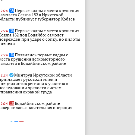
Первые кадры с места крушения
12:24
самолета Cessna 182 в Иркутской
области публикует губернатор Кобзев
Первые кадры с места крушения
12:24
Cessna 182 под Бодайбо: самолет
поврежден при ударе о сопку, но пилоты
уцелели
Появились первые кадры с
12:24
места крушения легкомоторного
самолета в Бодайбинском районе
Минтруд Иркутской области
12:24
приглашает руководителей и
специалистов региона к участию в
исследовании зрелости систем
управления охраной труда
Бодайбинском районе
12:24
завершилась спасательная операция
В Иркутске полицейские
12:24
приняли участие в рейдовом
мероприятии по пресечению