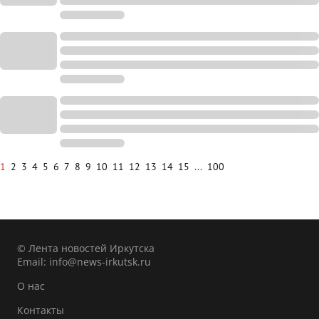
1
2
3
4
5
6
7
8
9
10
11
12
13
14
15
...
100
© Лента новостей Иркутска
Email:
info@news-irkutsk.ru
О нас
Контакты