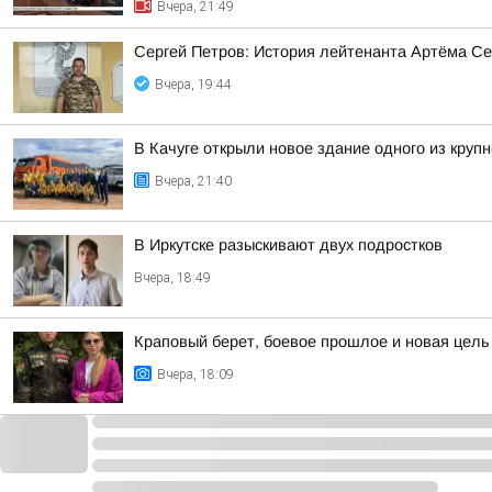
Вчера, 21:49
Сергей Петров: История лейтенанта Артёма Се
Вчера, 19:44
В Качуге открыли новое здание одного из круп
Вчера, 21:40
В Иркутске разыскивают двух подростков
Вчера, 18:49
Краповый берет, боевое прошлое и новая цел
Вчера, 18:09