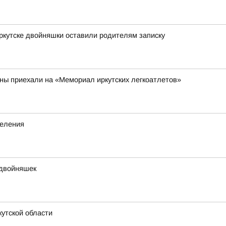
Иркутске двойняшки оставили родителям записку
аны приехали на «Мемориал иркутских легкоатлетов»
деления
 двойняшек
утской области