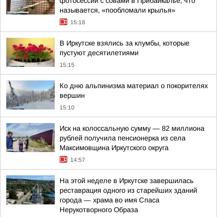
фотосессии с совами в Прибайкалье, что
называется, «пообломали крылья»
15:18
В Иркутске взялись за клумбы, которые
пустуют десятилетиями
15:15
Ко дню альпинизма материал о покорителях
вершин
15:10
Иск на колоссальную сумму — 82 миллиона
рублей получила пенсионерка из села
Максимовщина Иркутского округа
14:57
На этой неделе в Иркутске завершилась
реставрация одного из старейших зданий
города — храма во имя Спаса
Нерукотворного Образа