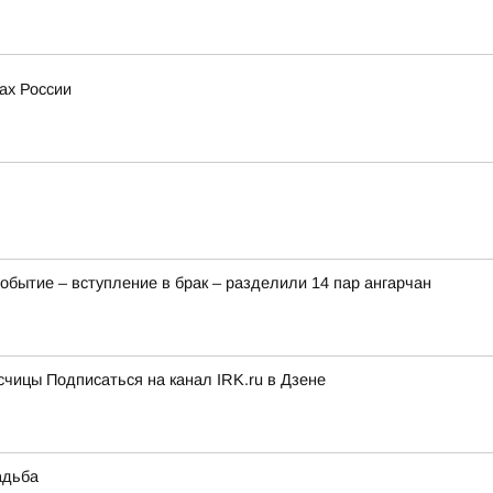
ах России
событие – вступление в брак – разделили 14 пар ангарчан
чицы Подписаться на канал IRK.ru в Дзене
адьба