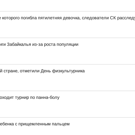
е которого погибла пятилетняя девочка, следователи СК рассле
иги Забайкалья из-за роста популяции
сей стране, отметили День физкультурника
оходит турнир по панна-болу
 ребенка с прищемленным пальцем