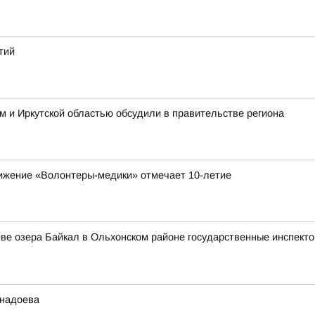
тий
 и Иркутской областью обсудили в правительстве региона
вижение «Волонтеры-медики» отмечает 10-летие
иве озера Байкал в Ольхонском районе государственные инспект
анадоева