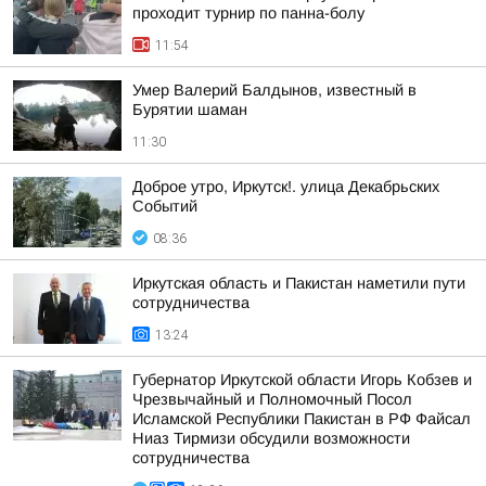
проходит турнир по панна-болу
11:54
Умер Валерий Балдынов, известный в
Бурятии шаман
11:30
Доброе утро, Иркутск!. улица Декабрьских
Событий
08:36
Иркутская область и Пакистан наметили пути
сотрудничества
13:24
Губернатор Иркутской области Игорь Кобзев и
Чрезвычайный и Полномочный Посол
Исламской Республики Пакистан в РФ Файсал
Ниаз Тирмизи обсудили возможности
сотрудничества