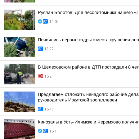
Руслан Болотов: Для лесопитомника нашего «
14:04
Появились первые кадры с места крушения лег
12:22
В Шелеховском районе в ДТП пострадали 8 чел
16:21
Предлагаем отложить ненадолго рабочие дела,
руководитель Иркутской зоогаллереи
16:17
Кинозалы в Усть-Илимске и Черемхово получил
16:11