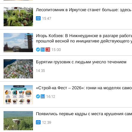
Лесопитомник в Иркутске станет больше: здес
15:47
Игорь Кобзев: В Нижнеудинске в разгаре рабо
прошлой весной по инициативе действующего 
15:00
Бурятии грузовик с людьми унесло течением
14:35
«Строй-ка Фест – 2026»: гонки на моделях сам
16:12
Появились первые кадры с места крушения сам
12:39