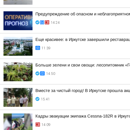
Предупреждение об опасном и неблагоприятно
14:24
Еще красивее: в Иркутске завершили реставра
11:39
Больше зелени и свои овощи: лесопитомник «Г
14:50
Вместе за чистый город! В Иркутске прошла ак
15:41
Кадры эвакуации экипажа Cessna-182R в Иркут
14:09