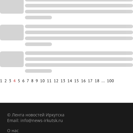
1
2
3
4
5
6
7
8
9
10
11
12
13
14
15
16
17
18
...
100
© Лента новостей Иркутска
Email:
info@news-irkutsk.ru
О нас