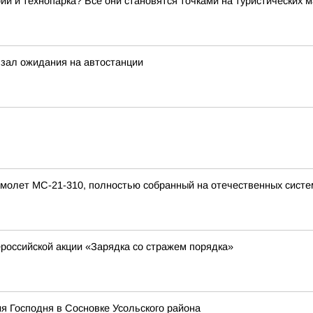
ии и технопарка? Все они становятся точками на туристических 
зал ожидания на автостанции
молет МС-21-310, полностью собранный на отечественных систем
ероссийской акции «Зарядка со стражем порядка»
я Господня в Сосновке Усольского района