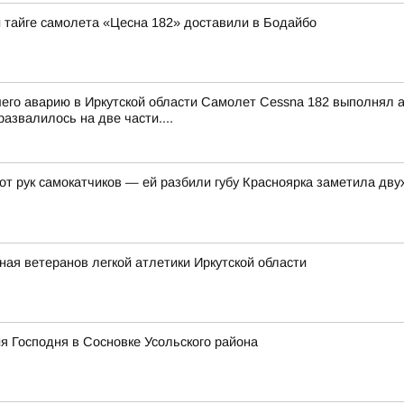
й тайге самолета «Цесна 182» доставили в Бодайбо
шего аварию в Иркутской области Самолет Cessna 182 выполнял
азвалилось на две части....
 от рук самокатчиков — ей разбили губу Красноярка заметила д
ная ветеранов легкой атлетики Иркутской области
я Господня в Сосновке Усольского района