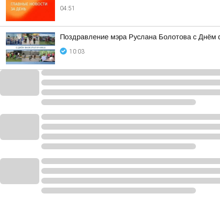
04:51
Поздравление мэра Руслана Болотова с Днём 
10:03