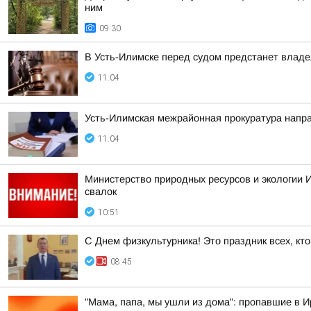
ним
09:30
В Усть-Илимске перед судом предстанет владе
11:04
Усть-Илимская межрайонная прокуратура напра
11:04
Министерство природных ресурсов и экологии 
свалок
10:51
С Днем физкультурника! Это праздник всех, кт
08:45
"Мама, папа, мы ушли из дома": пропавшие в 