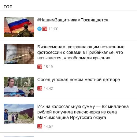
ТОП
#НашимЗащитникамПосвящается
11:00
Бизнесменам, устраивающим незаконные
фотосессии с совами в Прибайкалье, что
называется, «пообломали крылья»
15:18
Сосед угрожал ножом местной детворе
14:42
Иск на колоссальную сумму — 82 миллиона
рублей получила пенсионерка из села
Максимовщина Иркутского округа
14:57