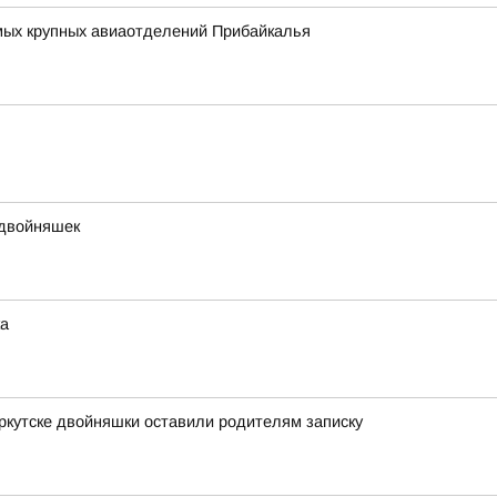
амых крупных авиаотделений Прибайкалья
 двойняшек
ка
Иркутске двойняшки оставили родителям записку