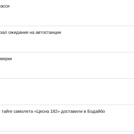
шасси
зал ожидания на автостанции
оверки
й тайге самолета «Цесна 182» доставили в Бодайбо